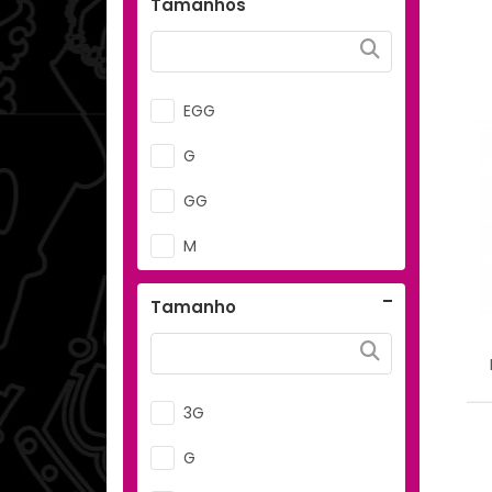
Tamanhos
EGG
G
GG
M
P
Tamanho
PP
3G
G