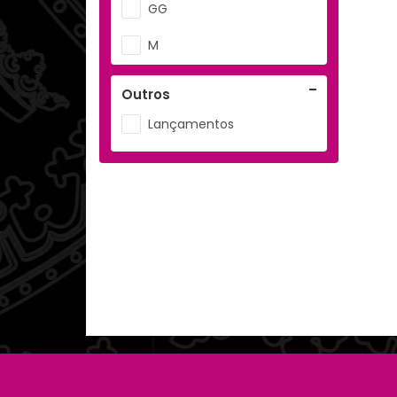
GG
M
P
Outros
PP
Lançamentos