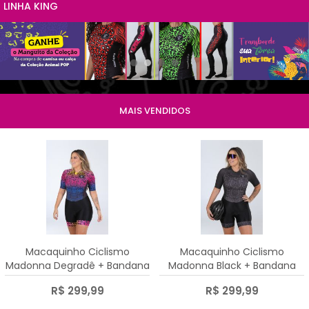
LINHA KING
BONÉS
BERMUDAS
LISTRAS DEGRADÊ
UTILIDADES
BRETELLES
MINI COROA
CUIDADOS
CALÇAS
AQUA
SEMIJOIAS
CASUAL
BASIC
MAIS VENDIDOS
CORTA VENTO
COLORS
CASACO
TROPICAL
Macaquinho Ciclismo
Macaquinho Ciclismo
Madonna Degradê + Bandana
Madonna Black + Bandana
R$ 299,99
R$ 299,99