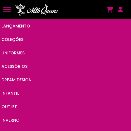
LANÇAMENTO
COLEÇÕES
UNIFORMES
ANIMAL POP
ACESSÓRIOS
CAMISAS
BY JC
DREAM DESIGN
VISEIRAS
MACAQUINHOS
POWER
INFANTIL
KITS
MEIÕES
LINES
OUTLET
ÓCULOS
MEIAS
VIBES
INVERNO
BANDANAS
MANGUITOS
CHAIN