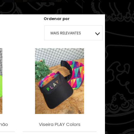
Ordenar por
MAIS RELEVANTES
MAIS VENDIDOS
MENOR PREÇO
MAIOR PREÇO
A - Z
imão
Viseira PLAY Colors