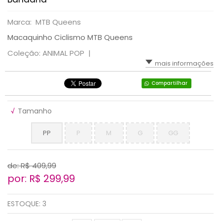
Marca: MTB Queens
Macaquinho Ciclismo MTB Queens
Coleção: ANIMAL POP |
mais informações
Compartilhar
√
Tamanho
PP
P
M
G
GG
de: R$
409,99
por: R$
299,99
ESTOQUE:
3