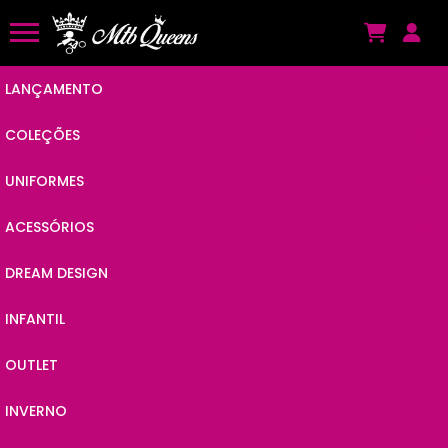
LANÇAMENTO
COLEÇÕES
UNIFORMES
ANIMAL POP
ACESSÓRIOS
CAMISAS
BY JC
DREAM DESIGN
VISEIRAS
MACAQUINHOS
POWER
INFANTIL
KITS
MEIÕES
LINES
OUTLET
ÓCULOS
MEIAS
VIBES
INVERNO
BANDANAS
MANGUITOS
CHAIN