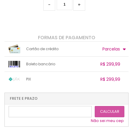
-
+
FORMAS DE PAGAMENTO
Parcelas
Cartão de crédito
.
.
.
.
.
.
.
.
R$ 299,99
Boleto bancário
.
.
.
1x sem juros de R$ 299,99
.
.
.
.
R$ 299,99
PIX
.
.
.
.
.
.
.
1x sem juros de R$ 299,99
.
.
.
.
.
.
.
.
.
.
FRETE E PRAZO
.
CALCULAR
Não sei meu cep