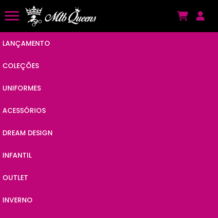
LANÇAMENTO
COLEÇÕES
UNIFORMES
ANIMAL POP
ACESSÓRIOS
CAMISAS
BY JC
DREAM DESIGN
VISEIRAS
MACAQUINHOS
POWER
INFANTIL
KITS
MEIÕES
LINES
OUTLET
ÓCULOS
MEIAS
VIBES
INVERNO
BANDANAS
MANGUITOS
CHAIN