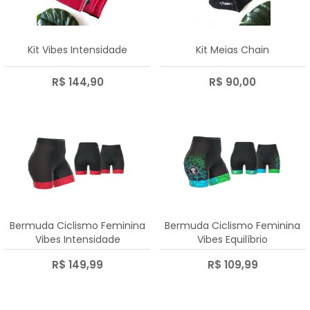
A - Z
Kit Vibes Intensidade
Kit Meias Chain
R$ 144,90
R$ 90,00
Bermuda Ciclismo Feminina
Bermuda Ciclismo Feminina
Vibes Intensidade
Vibes Equilíbrio
R$ 149,99
R$ 109,99