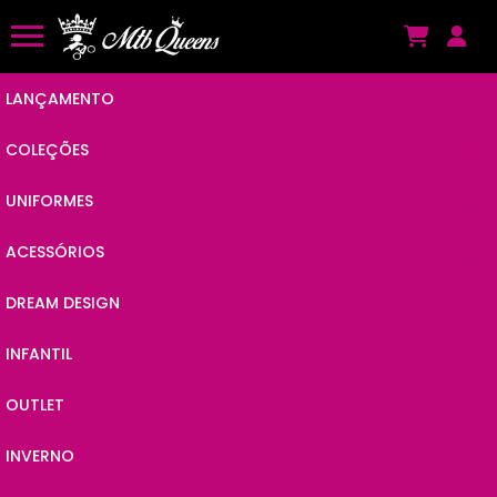
LANÇAMENTO
COLEÇÕES
UNIFORMES
ANIMAL POP
ACESSÓRIOS
CAMISAS
BY JC
DREAM DESIGN
VISEIRAS
MACAQUINHOS
POWER
INFANTIL
KITS
MEIÕES
LINES
OUTLET
ÓCULOS
MEIAS
VIBES
INVERNO
BANDANAS
MANGUITOS
CHAIN