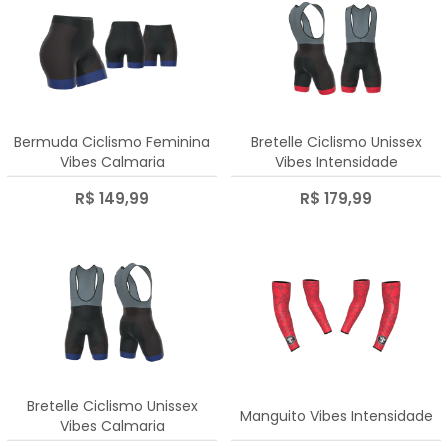
Bermuda Ciclismo Feminina
Bretelle Ciclismo Unissex
Vibes Calmaria
Vibes Intensidade
R$ 149,99
R$ 179,99
Bretelle Ciclismo Unissex
Manguito Vibes Intensidade
Vibes Calmaria