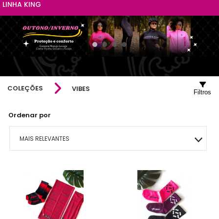
LINHA KING
BONÉS
BERMUDAS
LISTRAS DEGRADÊ
UTILIDADES
BRETELLES
MINI COROA
CUIDADOS
CALÇAS
AQUA
SEMIJOIAS
CASUAL
BASIC
COLEÇÕES
VIBES
Filtros
CORTA VENTO
COLORS
Ordenar por
CASACO
TROPICAL
MAIS RELEVANTES
MAIS VENDIDOS
MENOR PREÇO
MAIOR PREÇO