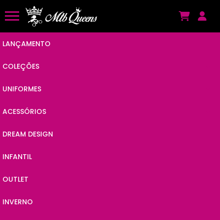
LANÇAMENTO
COLEÇÕES
UNIFORMES
ANIMAL POP
ACESSÓRIOS
CAMISAS
BY JC
DREAM DESIGN
VISEIRAS
MACAQUINHOS
POWER
INFANTIL
KITS
MEIÕES
LINES
OUTLET
ÓCULOS
MEIAS
VIBES
INVERNO
BANDANAS
MANGUITOS
CHAIN